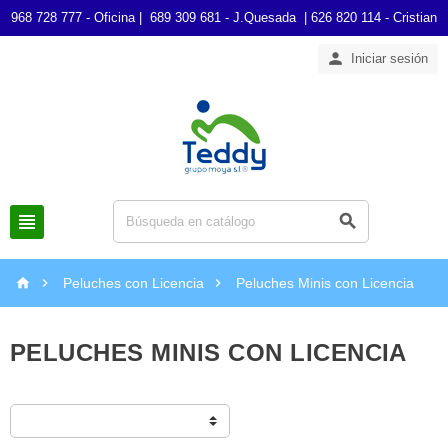
968 728 777 - Oficina | 689 309 681 - J.Quesada | 626 820 114 - Cristian

Iniciar sesión





Peluches con Licencia
Peluches Minis con Licencia
PELUCHES MINIS CON LICENCIA