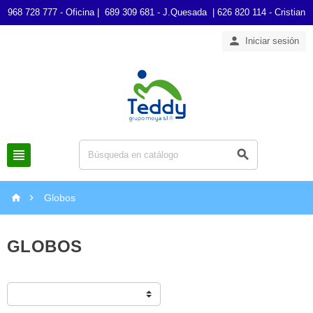
968 728 777 - Oficina | 689 309 681 - J.Quesada | 626 820 114 - Cristian

Iniciar sesión




Globos
GLOBOS