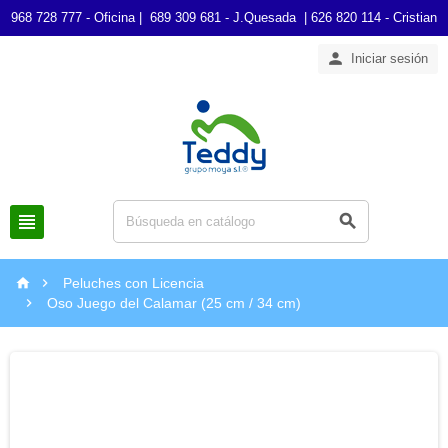
968 728 777 - Oficina | 689 309 681 - J.Quesada | 626 820 114 - Cristian

Iniciar sesión




Peluches con Licencia

Oso Juego del Calamar (25 cm / 34 cm)