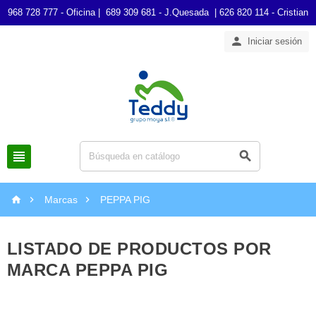
968 728 777 - Oficina | 689 309 681 - J.Quesada | 626 820 114 - Cristian

Iniciar sesión





Marcas
PEPPA PIG
LISTADO DE PRODUCTOS POR
MARCA PEPPA PIG