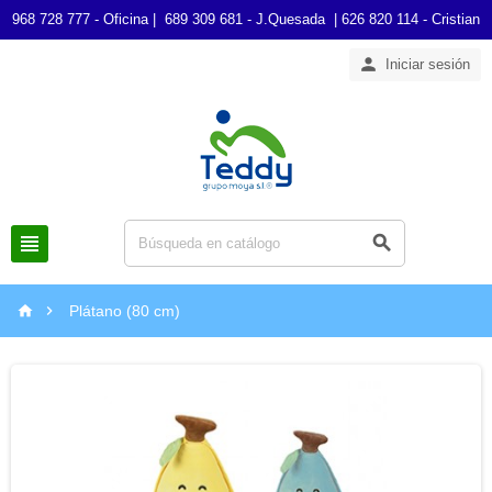
968 728 777 - Oficina | 689 309 681 - J.Quesada | 626 820 114 - Cristian

Iniciar sesión




Plátano (80 cm)