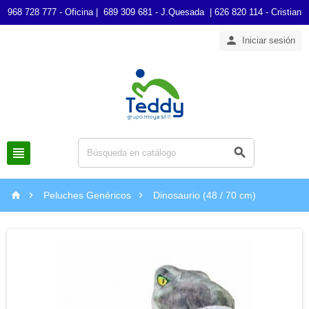
968 728 777 - Oficina | 689 309 681 - J.Quesada | 626 820 114 - Cristian

Iniciar sesión





Peluches Genéricos
Dinosaurio (48 / 70 cm)