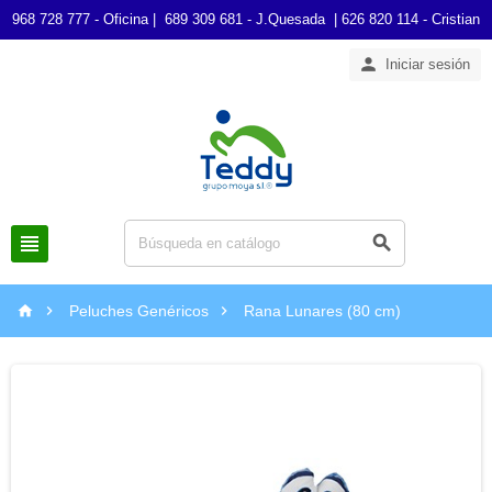
968 728 777 - Oficina | 689 309 681 - J.Quesada | 626 820 114 - Cristian

Iniciar sesión





Peluches Genéricos
Rana Lunares (80 cm)