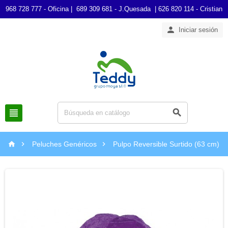
968 728 777 - Oficina | 689 309 681 - J.Quesada | 626 820 114 - Cristian

Iniciar sesión





Peluches Genéricos
Pulpo Reversible Surtido (63 cm)