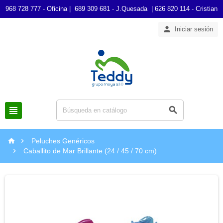
968 728 777 - Oficina | 689 309 681 - J.Quesada | 626 820 114 - Cristian

Iniciar sesión




Peluches Genéricos

Caballito de Mar Brillante (24 / 45 / 70 cm)