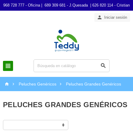
968 728 777 - Oficina | 689 309 681 - J.Quesada | 626 820 114 - Cristian

Iniciar sesión





Peluches Genéricos
Peluches Grandes Genéricos
PELUCHES GRANDES GENÉRICOS